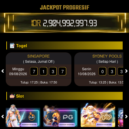
JACKPOT PROGRESIF
IDR
2,904,993,008.71
Togel
SINGAPORE
SYDNEY POOLS
( Selasa, Jumat Off )
( Setiap Hari )
Minggu
Senin
7
1
3
7
0
3
3
09/08/2026
10/08/2026
Tutup: 17:25 | Buka: 17:50
Tutup: 13:25 | Buka: 13:55
Slot