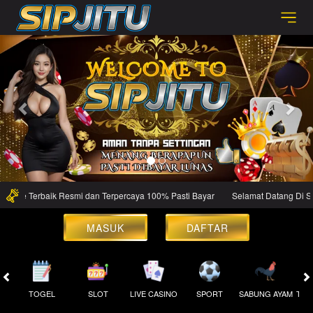
Previous
Nex
ine Terbaik Resmi dan Terpercaya 100% Pasti Bayar
Selamat Datang Di Situs J
MASUK
DAFTAR
TOGEL
SLOT
LIVE CASINO
SPORT
SABUNG AYAM
TEM