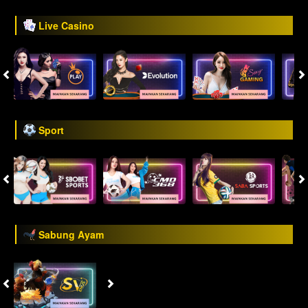
Live Casino
Sport
Sabung Ayam