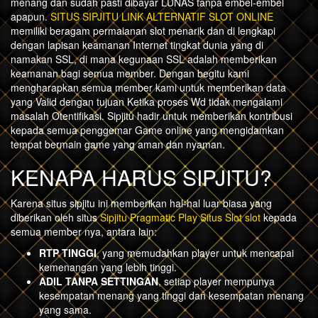
menang dan sudah pasti dibayar LUNAS tanpa embel-embel
apapun.
SITUS SIPJITU LINK ALTERNATIF SLOT ONLINE
memiliki beragam permaianan slot menarik dan di lengkapi
dengan lapisan keamanan Internet tingkat dunia yang di
namakan SSL, di mana kegunaan SSL adalah memberikan
keamanan bagi semua member. Dengan begitu kami
mengharapkan semua member kami untuk memberikan data
yang Valid dengan tujuan Ketika proses Wd tidak mengalami
masalah Otentifikasi. Sipjitu hadir untuk memberikan kontribusi
kepada semua penggemar Game online yang mengidamkan
tempat bermain game yang aman dan nyaman.
KENAPA HARUS SIPJITU?
Karena situs sipjitu ini memberikan hal-hal luar biasa yang
diberikan oleh situs
Sipjitu Pragmatic Play Situs Slot slot
kepada
semua member nya, antara lain:
RTP TINGGI
, yang memudahkan player untuk mencapai
kemenangan yang lebih tinggi.
ADIL TANPA SETTINGAN
, setiap player mempunya
kesempatan menang yang tinggi dan kesempatan menang
yang sama.