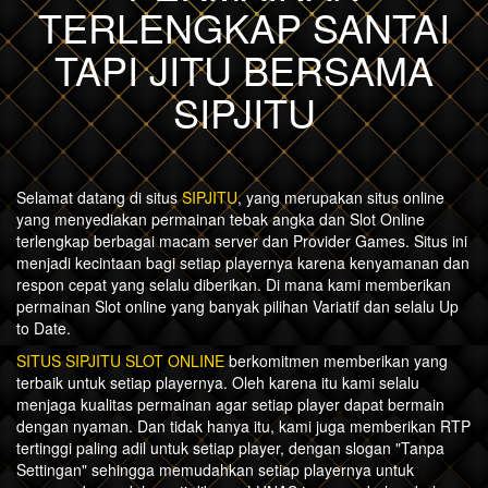
TERLENGKAP SANTAI
TAPI JITU BERSAMA
SIPJITU
Selamat datang di situs
SIPJITU
, yang merupakan situs online
yang menyediakan permainan tebak angka dan Slot Online
terlengkap berbagai macam server dan Provider Games. Situs ini
menjadi kecintaan bagi setiap playernya karena kenyamanan dan
respon cepat yang selalu diberikan. Di mana kami memberikan
permainan Slot online yang banyak pilihan Variatif dan selalu Up
to Date.
SITUS SIPJITU SLOT ONLINE
berkomitmen memberikan yang
terbaik untuk setiap playernya. Oleh karena itu kami selalu
menjaga kualitas permainan agar setiap player dapat bermain
dengan nyaman. Dan tidak hanya itu, kami juga memberikan RTP
tertinggi paling adil untuk setiap player, dengan slogan "Tanpa
Settingan" sehingga memudahkan setiap playernya untuk