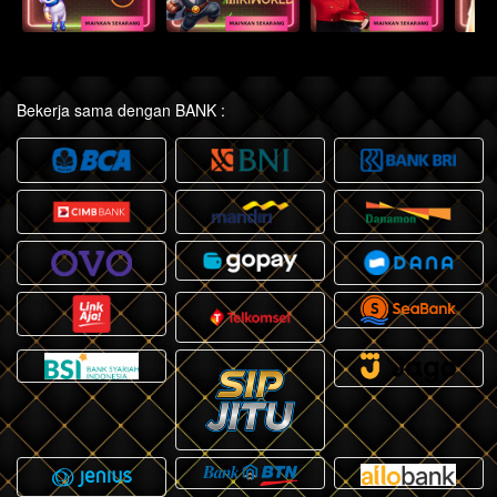
Bekerja sama dengan BANK :