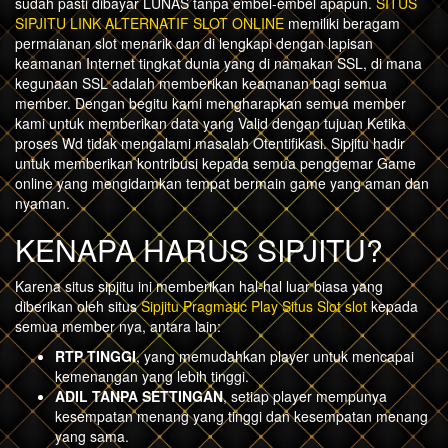
sudah pasti dibayar LUNAS tanpa embel-embel apapun.
SITUS
SIPJITU LINK ALTERNATIF SLOT ONLINE
memiliki beragam
permaianan slot menarik dan di lengkapi dengan lapisan
keamanan Internet tingkat dunia yang di namakan SSL, di mana
kegunaan SSL adalah memberikan keamanan bagi semua
member. Dengan begitu kami mengharapkan semua member
kami untuk memberikan data yang Valid dengan tujuan Ketika
proses Wd tidak mengalami masalah Otentifikasi. Sipjitu hadir
untuk memberikan kontribusi kepada semua penggemar Game
online yang mengidamkan tempat bermain game yang aman dan
nyaman.
KENAPA HARUS SIPJITU?
Karena situs sipjitu ini memberikan hal-hal luar biasa yang
diberikan oleh situs
Sipjitu Pragmatic Play Situs Slot slot
kepada
semua member nya, antara lain:
RTP TINGGI
, yang memudahkan player untuk mencapai
kemenangan yang lebih tinggi.
ADIL TANPA SETTINGAN
, setiap player mempunya
kesempatan menang yang tinggi dan kesempatan menang
yang sama.