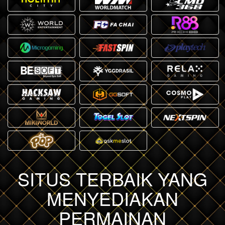
SITUS TERBAIK YANG
MENYEDIAKAN
PERMAINAN