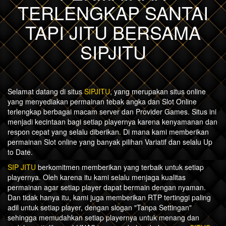
TERLENGKAP SANTAI
TAPI JITU BERSAMA
SIPJITU
Selamat datang di situs
SIPJITU
, yang merupakan situs online
yang menyediakan permainan tebak angka dan Slot Online
terlengkap berbagai macam server dan Provider Games. Situs ini
menjadi kecintaan bagi setiap playernya karena kenyamanan dan
respon cepat yang selalu diberikan. Di mana kami memberikan
permainan Slot online yang banyak pilihan Variatif dan selalu Up
to Date.
SIP JITU
berkomitmen memberikan yang terbaik untuk setiap
playernya. Oleh karena itu kami selalu menjaga kualitas
permainan agar setiap player dapat bermain dengan nyaman.
Dan tidak hanya itu, kami juga memberikan RTP tertinggi paling
adil untuk setiap player, dengan slogan "Tanpa Settingan"
sehingga memudahkan setiap playernya untuk menang dan