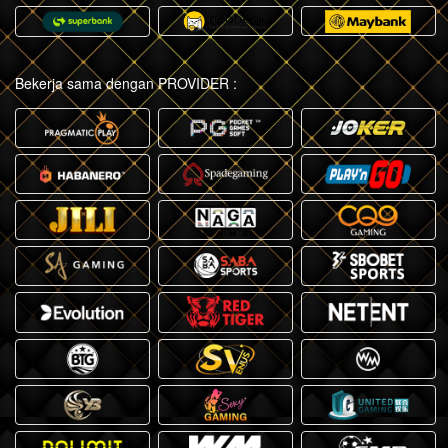
Bekerja sama dengan PROVIDER :