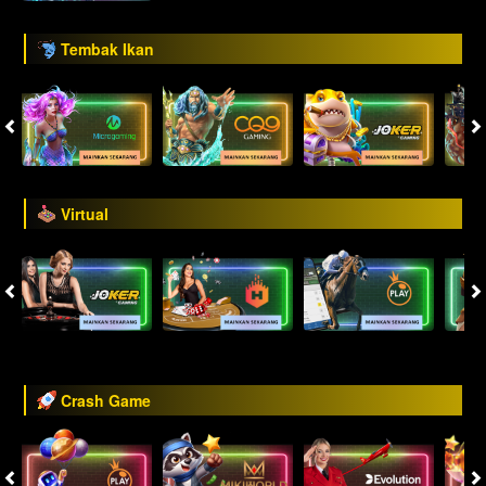
Tembak Ikan
Virtual
Crash Game